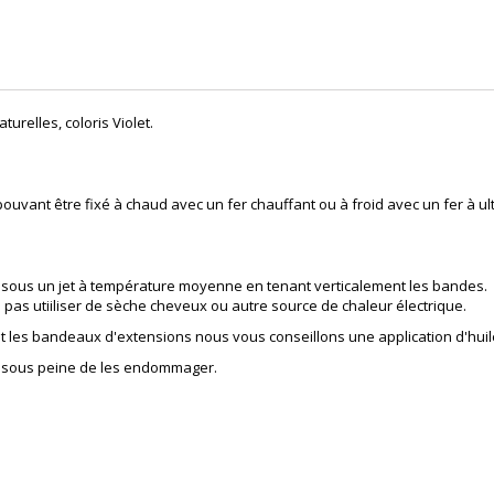
turelles,
coloris
Violet
.
uvant être fixé à chaud avec un fer chauffant ou à froid avec un fer à ul
 sous un jet à température moyenne en tenant verticalement les bandes.
e pas utiiliser de sèche cheveux ou autre source de chaleur électrique.
nt les bandeaux d'extensions nous vous conseillons une application d'huil
es sous peine de les endommager.