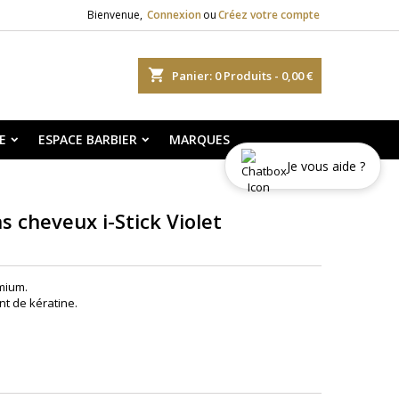
Bienvenue,
Connexion
ou
Créez votre compte
shopping_cart
Panier:
0
Produits - 0,00 €
E
ESPACE BARBIER
MARQUES
Je vous aide ?
s cheveux i-Stick Violet
mium.
t de kératine.