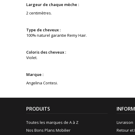
Largeur de chaque mèche :
2 centimètres.
Type de cheveux :
100% naturel garantie Remy Hair.
Coloris des cheveux :
Violet
.
Marque :
Angelina Contesi.
PRODUITS
INFORM
Toutes les marques de A à Z
Livraison
Nos Bons Plans Mobilier
Retour et 