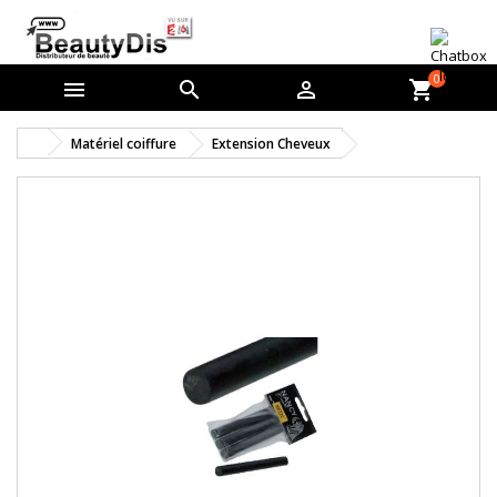
0



shopping_cart
Matériel coiffure
Extension Cheveux