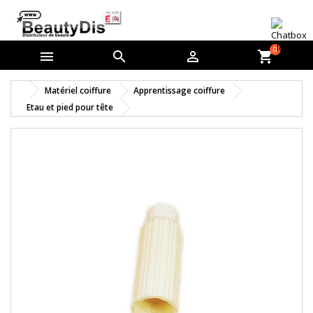
0



shopping_cart
Matériel coiffure
Apprentissage coiffure
Etau et pied pour tête