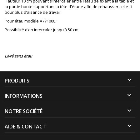
Hauteur 10 cm pouvant s’intercaler entre l’étau se fixant à la table et
la partie haute supportant la tête d'étude afin de rehausser celle-ci
pour plus d’aisance de travail.
Pour étau modèle A771008.
Possibilité d’en intercaler jusqu’à 50 cm
Livré sans étau

PRODUITS

INFORMATIONS

NOTRE SOCIÉTÉ

AIDE & CONTACT