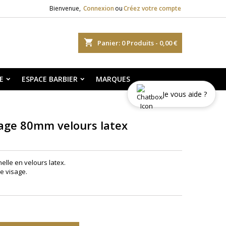
Bienvenue,
Connexion
ou
Créez votre compte
shopping_cart
Panier:
0
Produits - 0,00 €
E
ESPACE BARBIER
MARQUES
Je vous aide ?
age 80mm velours latex
lle en velours latex.
le visage.