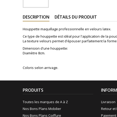
DESCRIPTION
DÉTAILS DU PRODUIT
Houppette maquillage professionnelle en velours latex.
Ce type de houppette est idéal pour l'application de la poud
La texture velours permet d'épouser parfaitement la forme 
Dimension d'une houppette:
Diamètre 8cm.
Coloris selon arrivage.
PRODUITS
INFORM
Toutes les marques de A à Z
Livraison
Nos Bons Plans Mobilier
Retour et 
Nos Bons Plans Coiffure
Paiement 