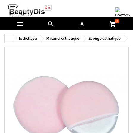
0



shopping_cart
Esthétique
Matériel esthétique
Eponge esthétique