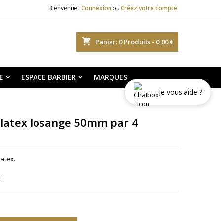
Bienvenue,
Connexion
ou
Créez votre compte
shopping_cart
Panier:
0
Produits - 0,00 €
E
ESPACE BARBIER
MARQUES
Je vous aide ?
 latex losange 50mm par 4
atex.
s