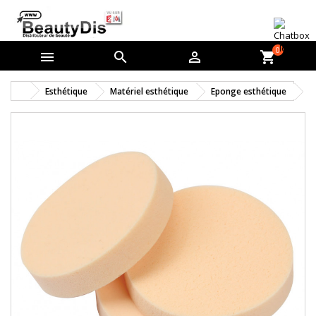
0



shopping_cart
Esthétique
Matériel esthétique
Eponge esthétique