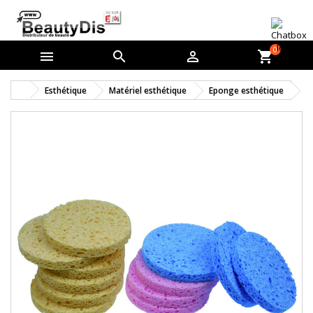
0



shopping_cart
Esthétique
Matériel esthétique
Eponge esthétique