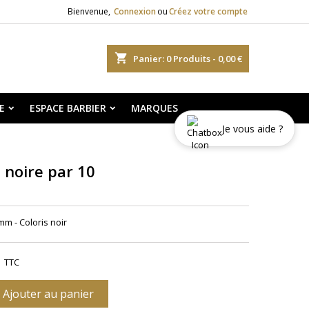
Bienvenue,
Connexion
ou
Créez votre compte
shopping_cart
Panier:
0
Produits - 0,00 €
E
ESPACE BARBIER
MARQUES
Je vous aide ?
 noire par 10
mm - Coloris noir
TTC
Ajouter au panier