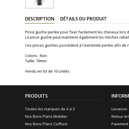
DESCRIPTION
DÉTAILS DU PRODUIT
Pince guiche perlée pour fixer facilement les cheveux lors
La pince guiche peut maintenir également les mèches rebelle
Ces pinces guiches possèdent à l'extrémité perlée afin de ne
Coloris: Noir.
Taille: 70mm.
Vendu en lot de 10 unités.
PRODUITS
INFORM
Toutes les marques de A à Z
Livraison
Nos Bons Plans Mobilier
Retour et 
Nos Bons Plans Coiffure
Paiement 