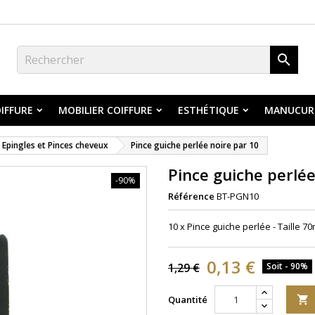

IFFURE
MOBILIER COIFFURE
ESTHÉTIQUE
MANUCUR
Epingles et Pinces cheveux
Pince guiche perlée noire par 10
Pince guiche perlée
-90%
Référence
BT-PGN10
10 x Pince guiche perlée - Taille 70
0,13 €
1,29 €
Soit - 90%
Quantité
