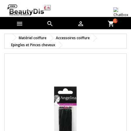
0



shopping_cart
Matériel coiffure
Accessoires coiffure
Epingles et Pinces cheveux