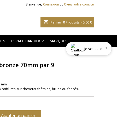
Bienvenue,
Connexion
ou
Créez votre compte
shopping_cart
Panier:
0
Produits - 0,00 €
E
ESPACE BARBIER
MARQUES
Je vous aide ?
 bronze 70mm par 9
0 mm.
s coiffures sur cheveux châtains, bruns ou foncés.
Ajouter au panier