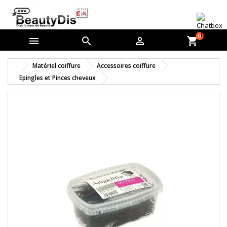
0



shopping_cart
Matériel coiffure
Accessoires coiffure
Epingles et Pinces cheveux