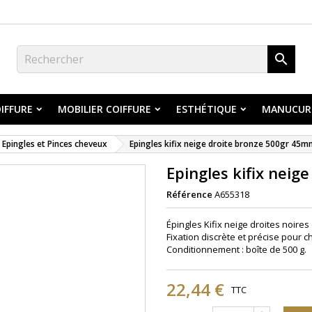

IFFURE
MOBILIER COIFFURE
ESTHÉTIQUE
MANUCUR
Epingles et Pinces cheveux
Epingles kifix neige droite bronze 500gr 45
Epingles kifix nei
Référence
A655318
Épingles Kifix neige droites noire
Fixation discrète et précise pour c
Conditionnement : boîte de 500 g.
22,44 €
TTC