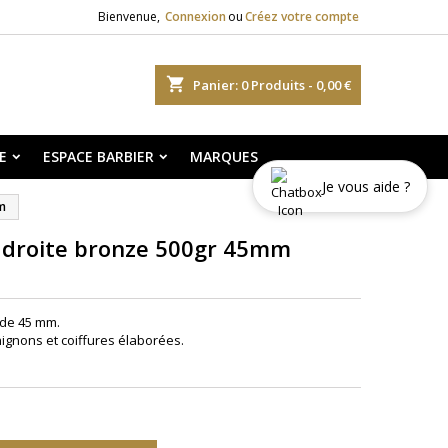
Bienvenue,
Connexion
ou
Créez votre compte
shopping_cart
Panier:
0
Produits - 0,00 €
E
ESPACE BARBIER
MARQUES
Je vous aide ?
mm
ge droite bronze 500gr 45mm
s de 45 mm.
hignons et coiffures élaborées.