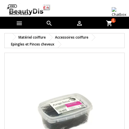
0



shopping_cart
Matériel coiffure
Accessoires coiffure
Epingles et Pinces cheveux