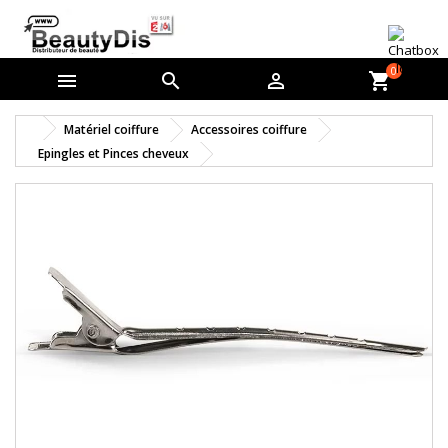
0



shopping_cart
Matériel coiffure
Accessoires coiffure
Epingles et Pinces cheveux