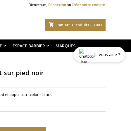
Bienvenue,
Connexion
ou
Créez votre compte
shopping_cart
Panier:
0
Produits - 0,00 €
E
ESPACE BARBIER
MARQUES
Je vous aide ?
 sur pied noir
ed et appui cou - coloris black