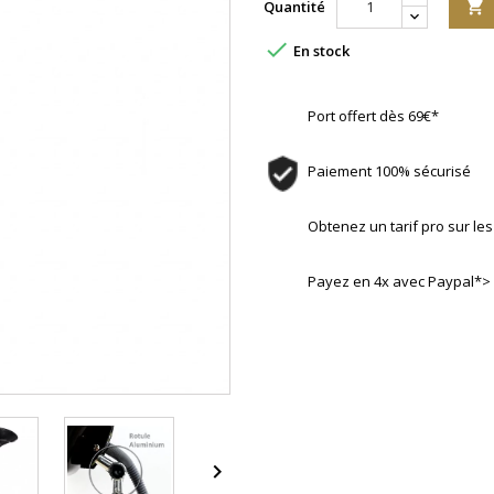
Quantité


En stock
Port offert dès 69€*
Paiement 100% sécurisé
Obtenez un tarif pro sur l
Payez en 4x avec Paypal*>
