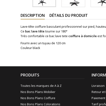
DESCRIPTION
DÉTAILS DU PRODUIT
Lave-tête coiffure basculant professionnel sur pied, haute
Ce
bac lave tête
tourne sur 180°
Très confortable ce bac lave tete
coiffure à domicile
est fo
Fourni avec un tuyau de 120 cm
Couleur black
PRODUITS
INFORM
Toutes les marques de A à Z
Livraison
Nos Bons Plans Mobilier
Retour et 
Nos Bons Plans Coiffure
Paiement 
Nos Bons Plans Colorations
Tarif pro