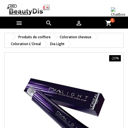
0



shopping_cart
Produits de coiffure
Coloration cheveux
Coloration L'Oreal
Dia Light
-20%