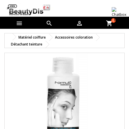
0



shopping_cart
Matériel coiffure
Accessoires coloration
Détachant teinture