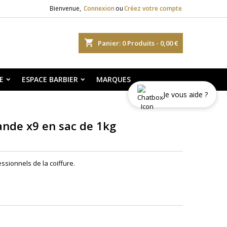
Bienvenue,
Connexion
ou
Créez votre compte
shopping_cart
Panier:
0
Produits - 0,00 €
E
ESPACE BARBIER
MARQUES
Je vous aide ?
ande x9 en sac de 1kg
ssionnels de la coiffure.