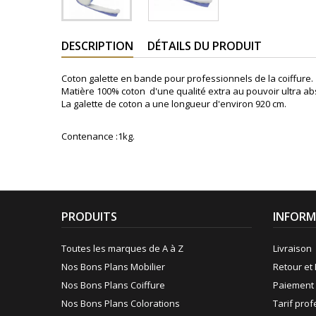
DESCRIPTION
DÉTAILS DU PRODUIT
Coton galette en bande pour professionnels de la coiffure.
Matière 100% coton d'une qualité extra au pouvoir ultra ab
La galette de coton a une longueur d'environ 920 cm.
Contenance :1kg.
PRODUITS
INFORM
Toutes les marques de A à Z
Livraison
Nos Bons Plans Mobilier
Retour et 
Nos Bons Plans Coiffure
Paiement 
Nos Bons Plans Colorations
Tarif pro