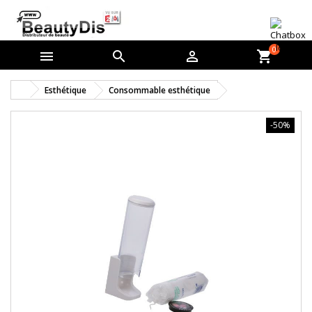
0



shopping_cart
Esthétique
Consommable esthétique
-50%