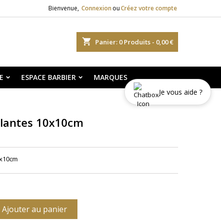
Bienvenue,
Connexion
ou
Créez votre compte
shopping_cart
Panier:
0
Produits - 0,00 €
E
ESPACE BARBIER
MARQUES
Je vous aide ?
llantes 10x10cm
0x10cm
Ajouter au panier