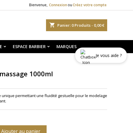
Bienvenue,
Connexion
ou
Créez votre compte
shopping_cart
Panier:
0
Produits - 0,00 €
E
ESPACE BARBIER
MARQUES
Je vous aide ?
 massage 1000ml
 unique permettant une fluidité gestuelle pour le modelage
ant.
Ajouter au panier