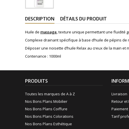
DESCRIPTION
DÉTAILS DU PRODUIT
Huile de
massage
, texture unique permettant une fluidité 
Complexe drainant spécifique à base d’huile de pépins de ra
Déposer une noisette d’huile Relax au creux de la main et 
Contenance : 1000ml
PRODUITS
INFORM
Toutes les marques de A à Z
Livraison
Nos Bons Plans Mobilier
Retour et 
Nos Bons Plans Coiffure
Paiement 
Nos Bons Plans Colorations
Tarif pro
Nos Bons Plans Esthétique