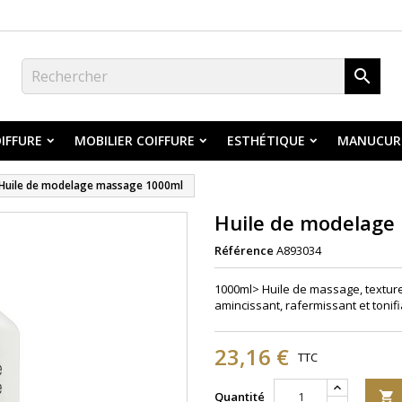

IFFURE
MOBILIER COIFFURE
ESTHÉTIQUE
MANUCUR
Huile de modelage massage 1000ml
Huile de modelage
Référence
A893034
1000ml> Huile de massage, texture
amincissant, rafermissant et tonifi
23,16 €
TTC
Quantité
