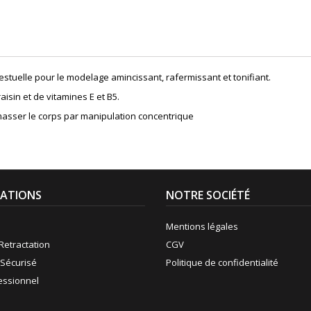
gestuelle pour le modelage amincissant, rafermissant et tonifiant.
isin et de vitamines E et B5.
masser le corps par manipulation concentrique
ATIONS
NOTRE SOCIÉTÉ
Mentions légales
Retractation
CGV
Sécurisé
Politique de confidentialité
fessionnel