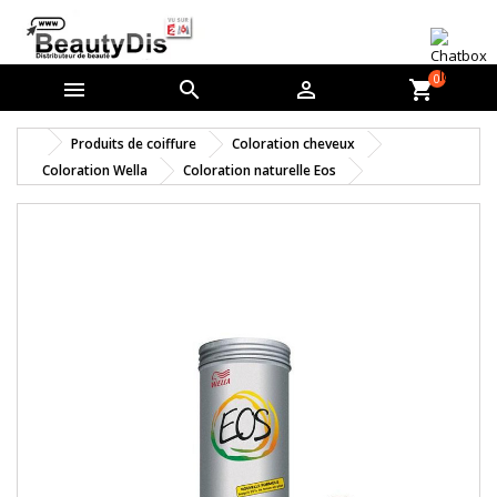
0



shopping_cart
Produits de coiffure
Coloration cheveux
Coloration Wella
Coloration naturelle Eos