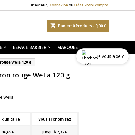
Bienvenue,
Connexion
ou
Créez votre compte
shopping_cart
Panier:
0
Produits - 0,00 €
E
ESPACE BARBIER
MARQUES
Je vous aide ?
 rouge Wella 120 g
vron rouge Wella 120 g
ge Wella
ix unitaire
Vous économisez
46,65 €
Jusqu'à 7,37 €