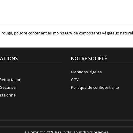
ron rouge, poudre contenant au moins 80% de composants végétaux natur
ATIONS
NOTRE SOCIÉTÉ
Mentions légales
Retractation
CGV
Sécurisé
Politique de confidentialité
fessionnel
© Copyright 2026 Beautydis. Tous droits réservés.