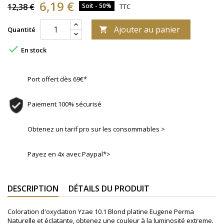
6,19 €
12,38 €
Soit - 50%
TTC
Ajouter au panier
Quantité


En stock
Port offert dès 69€*
Paiement 100% sécurisé
Obtenez un tarif pro sur les consommables >
Payez en 4x avec Paypal*>
DESCRIPTION
DÉTAILS DU PRODUIT
Coloration d'oxydation Yzae 10.1 Blond platine Eugene Perma
Naturelle et éclatante, obtenez une couleur à la luminosité extreme.