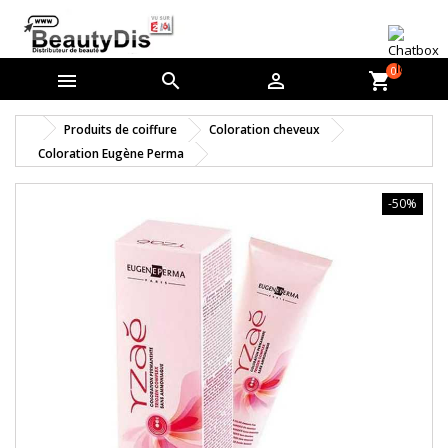
0



shopping_cart
Produits de coiffure
Coloration cheveux
Coloration Eugène Perma
-50%