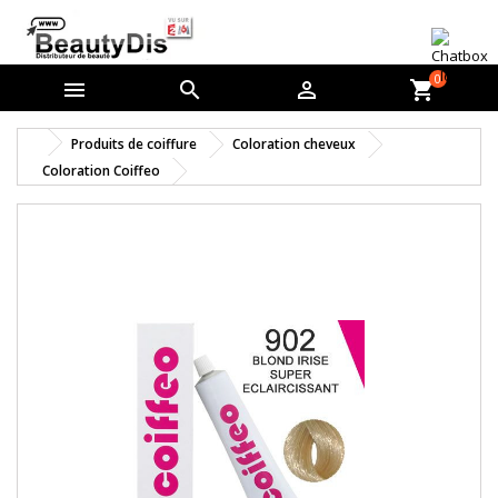
0



shopping_cart
Produits de coiffure
Coloration cheveux
Coloration Coiffeo