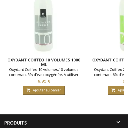
OXYDANT COIFFEO 10 VOLUMES 1000
OXYDANT COIFFEO
ML
Oxydant Coiffeo 10 volumes.10 volumes
Oxydant Coiffeo 20
contenant 3% d'eau oxygénée. A utiliser
contenant 6% d'eau 
avec la coloration cheveux Coiffeo pour
avec la coloration 
Prix
Pri
6,95 €
6,
un parfait rendu.Bouteille contenant 1000
un parfait rendu.Bou
ml.
m
Ajouter au panier
Ajoute



PRODUITS