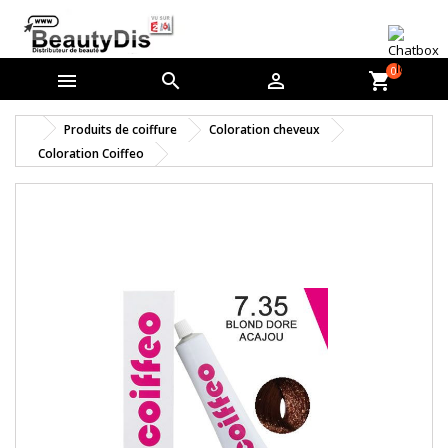
0



shopping_cart
Produits de coiffure
Coloration cheveux
Coloration Coiffeo