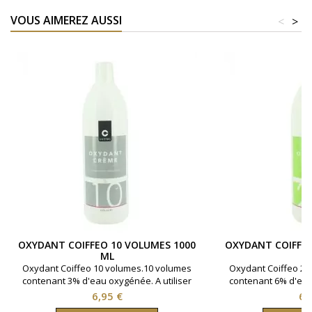
VOUS AIMEREZ AUSSI
<
>
OXYDANT COIFFEO 10 VOLUMES 1000
OXYDANT COIFFEO
ML
Oxydant Coiffeo 10 volumes.10 volumes
Oxydant Coiffeo 20
contenant 3% d'eau oxygénée. A utiliser
contenant 6% d'eau 
avec la coloration cheveux Coiffeo pour
avec la coloration 
Prix
Pri
6,95 €
6,
un parfait rendu.Bouteille contenant 1000
un parfait rendu.Bou