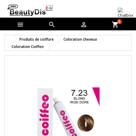
0



shopping_cart
Produits de coiffure
Coloration cheveux
Coloration Coiffeo