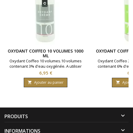
OXYDANT COIFFEO 10 VOLUMES 1000
OXYDANT COIFFEO
ML
Oxydant Coiffeo 10 volumes.10 volumes
Oxydant Coiffeo 20
contenant 3% d'eau oxygénée. A utiliser
contenant 6% d'eau 
avec la coloration cheveux Coiffeo pour
avec la coloration 
Prix
Pri
6,95 €
6,
un parfait rendu.Bouteille contenant 1000
un parfait rendu.Bou
ml.
m
Ajouter au panier
Ajoute



PRODUITS

INFORMATIONS