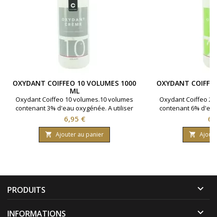
OXYDANT COIFFEO 10 VOLUMES 1000
OXYDANT COIFFEO
ML
Oxydant Coiffeo 10 volumes.10 volumes
Oxydant Coiffeo 20
contenant 3% d'eau oxygénée. A utiliser
contenant 6% d'eau 
avec la coloration cheveux Coiffeo pour
avec la coloration 
Prix
Pri
6,95 €
6,
un parfait rendu.Bouteille contenant 1000
un parfait rendu.Bou
ml.
m
Ajouter au panier
Ajoute



PRODUITS

INFORMATIONS