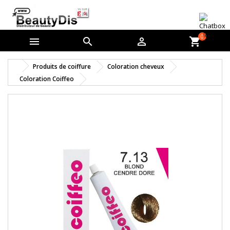
0



shopping_cart
Produits de coiffure
Coloration cheveux
Coloration Coiffeo