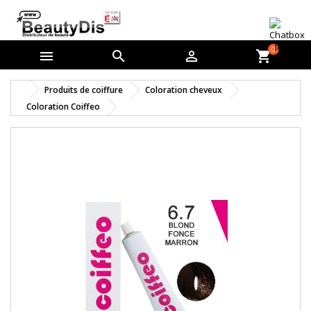
0



shopping_cart
Produits de coiffure
Coloration cheveux
Coloration Coiffeo