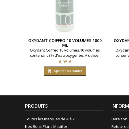
OXYDANT COIFFEO 10 VOLUMES 1000
OXYDAN
ML
Oxydant Coiffeo 10 volumes.10 volumes
Oxydant
contenant 3% d'eau oxygénée. A utiliser
contena
avec la coloration cheveux Coiffeo pour
avec la
Prix
6,95 €
un parfait rendu.Bouteille contenant 1000
un parfa
ml.
Ajouter au panier

PRODUITS
INFORM
Toutes les marques de A à Z
Livraison
Nos Bons Plans Mobilier
Retour et 