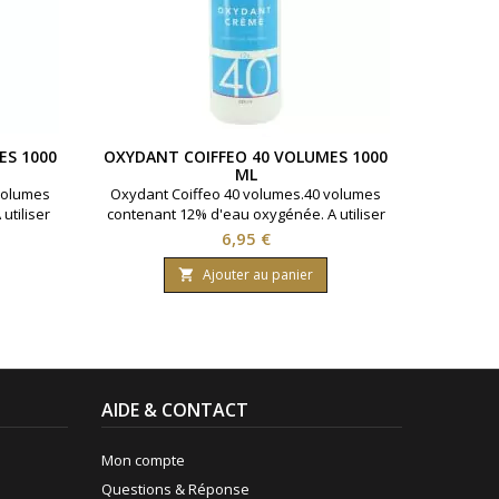
ES 1000
OXYDANT COIFFEO 40 VOLUMES 1000
POUD
ML
volumes
Oxydant Coiffeo 40 volumes.40 volumes
500g Po
utiliser
contenant 12% d'eau oxygénée. A utiliser
500g la
feo pour
avec la coloration cheveux Coiffeo pour
dé
Prix
6,95 €
nant 1000
un parfait rendu.Bouteille contenant 1000
ml.
Ajouter au panier

AIDE & CONTACT
Mon compte
Questions & Réponse