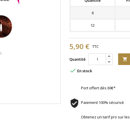
Quantité
Pr
6
12
5,90 €
TTC
Quantité


En stock
Port offert dès 69€*
Paiement 100% sécurisé
Obtenez un tarif pro sur l