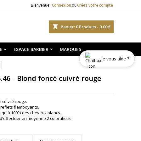
Bienvenue,
Connexion
ou
Créez votre compte
shopping_cart
Panier:
0
Produits - 0,00 €
E
ESPACE BARBIER
MARQUES
Je vous aide ?
6.46 - Blond foncé cuivré rouge
é cuivré rouge.
reflets flamboyants.
squ'à 100% des cheveux blancs.
d'effectuer en moyenne 2 colorations.