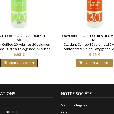
T COIFFEO 20 VOLUMES 1000
OXYDANT COIFFEO 30 VOLUM
ML
ML
 Coiffeo 20 volumes.20 volumes
Oxydant Coiffeo 30 volumes.30 
nt 6% d'eau oxygénée. A utiliser
contenant 9% d'eau oxygénée. A 
 coloration cheveux Coiffeo pour
avec la coloration cheveux Coif
Prix
Prix
6,95 €
6,95 €
it rendu.Bouteille contenant 1000
un parfait rendu.Bouteille conte
ml.
ml.
Ajouter au panier
Ajouter au panier


ATIONS
NOTRE SOCIÉTÉ
Mentions légales
Retractation
CGV