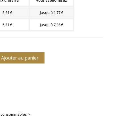
ix unitaire
Vous économisez
5,61 €
Jusqu'à 1,77 €
5,31 €
Jusqu'à 7,08 €
Ajouter au panier
es consommables >