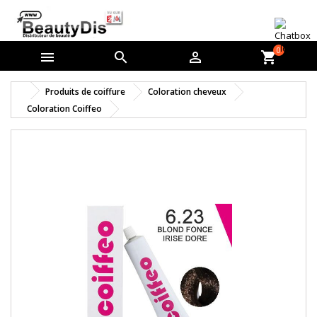
0



shopping_cart
Produits de coiffure
Coloration cheveux
Coloration Coiffeo