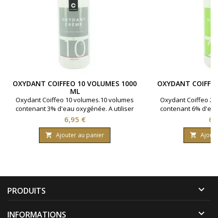
OXYDANT COIFFEO 10 VOLUMES 1000
OXYDANT COIFFEO
ML
Oxydant Coiffeo 10 volumes.10 volumes
Oxydant Coiffeo 20
contenant 3% d'eau oxygénée. A utiliser
contenant 6% d'eau 
avec la coloration cheveux Coiffeo pour
avec la coloration 
Prix
Pri
6,95 €
6,
un parfait rendu.Bouteille contenant 1000
un parfait rendu.Bou
ml.
m
Ajouter au panier
Ajoute



PRODUITS

INFORMATIONS