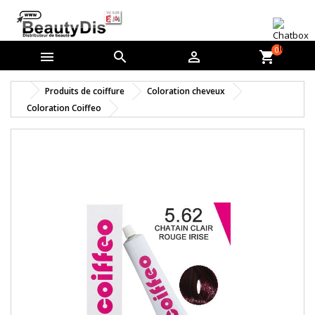
0



shopping_cart
Produits de coiffure
Coloration cheveux
Coloration Coiffeo