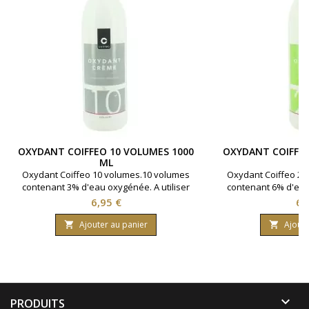
OXYDANT COIFFEO 10 VOLUMES 1000
OXYDANT COIFFEO
ML
Oxydant Coiffeo 10 volumes.10 volumes
Oxydant Coiffeo 20
contenant 3% d'eau oxygénée. A utiliser
contenant 6% d'eau 
avec la coloration cheveux Coiffeo pour
avec la coloration 
Prix
Pri
6,95 €
6,
un parfait rendu.Bouteille contenant 1000
un parfait rendu.Bou
ml.
m
Ajouter au panier
Ajoute



PRODUITS