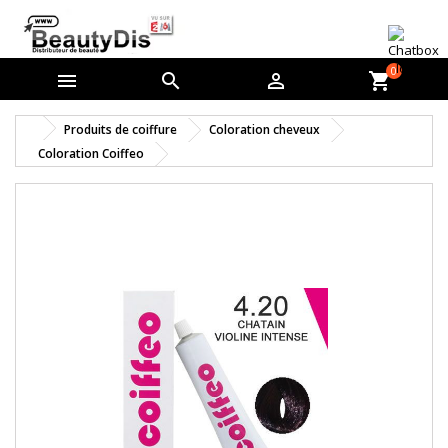
0



shopping_cart
Produits de coiffure
Coloration cheveux
Coloration Coiffeo