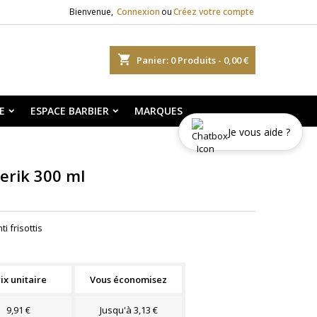
Bienvenue,
Connexion
ou
Créez votre compte
shopping_cart
Panier:
0
Produits - 0,00 €
E
ESPACE BARBIER
MARQUES
Je vous aide ?
erik 300 ml
i frisottis
ix unitaire
Vous économisez
9,91 €
Jusqu'à 3,13 €