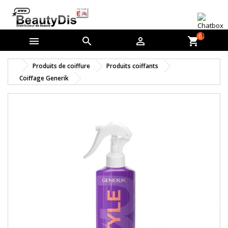
0



shopping_cart
Produits de coiffure
Produits coiffants
Coiffage Generik