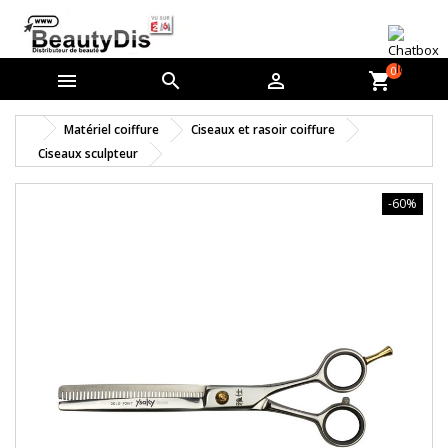
0



shopping_cart
Matériel coiffure
Ciseaux et rasoir coiffure
Ciseaux sculpteur
-60%