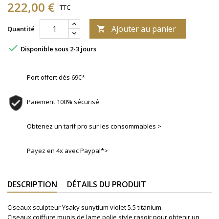
222,00 €
TTC
Ajouter au panier
Quantité


Disponible sous 2-3 jours
Port offert dès 69€*
Paiement 100% sécurisé
Obtenez un tarif pro sur les consommables >
Payez en 4x avec Paypal*>
DESCRIPTION
DÉTAILS DU PRODUIT
Ciseaux sculpteur Ysaky sunytium violet 5.5 titanium.
Ciseaux coiffure munis de lame polie style rasoir pour obtenir un