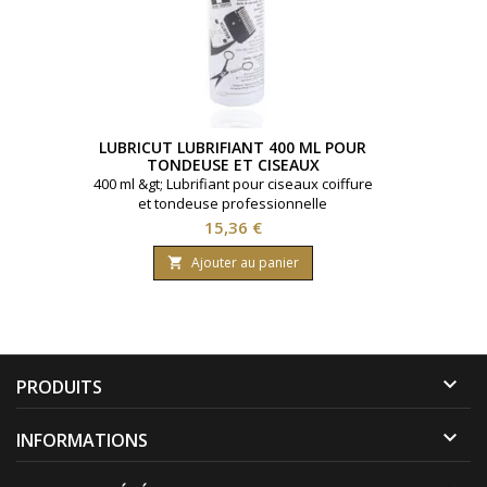
LUBRICUT LUBRIFIANT 400 ML POUR
TONDEUSE ET CISEAUX
400 ml &gt; Lubrifiant pour ciseaux coiffure
et tondeuse professionnelle
Prix
15,36 €
Ajouter au panier


PRODUITS

INFORMATIONS