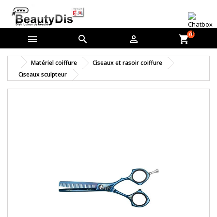
0



shopping_cart
Matériel coiffure
Ciseaux et rasoir coiffure
Ciseaux sculpteur