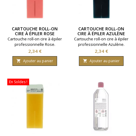
CARTOUCHE ROLL-ON
CARTOUCHE ROLL-ON
CIRE À ÉPILER ROSE
CIRE À ÉPILER AZULÈNE
Cartouche roll-on cire à épiler
Cartouche roll-on cire à épiler
professionnelle Rose.
professionnelle Azulène.
Contenance 100ml. Pour
Contenance 100ml. Pour
Prix
Prix
2,34 €
2,34 €
peaux sensibles.
peaux sensibles.
Ajouter au panier
Ajouter au panier


En Soldes !