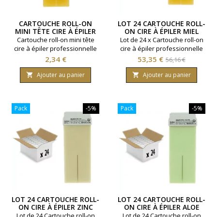
CARTOUCHE ROLL-ON
LOT 24 CARTOUCHE ROLL-
MINI TÊTE CIRE À ÉPILER
ON CIRE À ÉPILER MIEL
MIEL
Cartouche roll-on mini tête
Lot de 24 x Cartouche roll-on
cire à épiler professionnelle
cire à épiler professionnelle
miel. Contenance 100ml. Tous
miel. Contenance 100ml. Tous
Prix
Prix
Prix
2,34 €
53,35 €
56,16 €
types de peaux.
types de peaux.
de
Ajouter au panier
Ajouter au panier


base
Pack
-5%
Pack
-5%
LOT 24 CARTOUCHE ROLL-
LOT 24 CARTOUCHE ROLL-
ON CIRE À ÉPILER ZINC
ON CIRE À ÉPILER ALOE
VERA
Lot de 24 Cartouche roll-on
Lot de 24 Cartouche roll-on