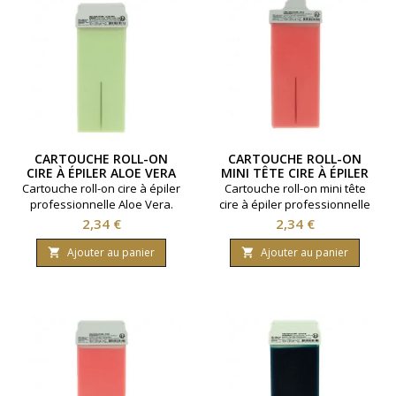
CARTOUCHE ROLL-ON
CARTOUCHE ROLL-ON
CIRE À ÉPILER ALOE VERA
MINI TÊTE CIRE À ÉPILER
ROSE
Cartouche roll-on cire à épiler
Cartouche roll-on mini tête
professionnelle Aloe Vera.
cire à épiler professionnelle
Contenance 100ml.Pour
Rose. Contenance 100ml.Pour
Prix
Prix
2,34 €
2,34 €
peaux sensibles.
peaux sensibles.
Ajouter au panier
Ajouter au panier

