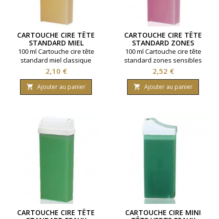
CARTOUCHE CIRE TÊTE
CARTOUCHE CIRE TÊTE
STANDARD MIEL
STANDARD ZONES
CLASSIQUE
SENSIBLES
100 ml Cartouche cire tête
100 ml Cartouche cire tête
standard miel classique
standard zones sensibles
Prix
Prix
2,10 €
2,52 €
Ajouter au panier
Ajouter au panier


CARTOUCHE CIRE TÊTE
CARTOUCHE CIRE MINI