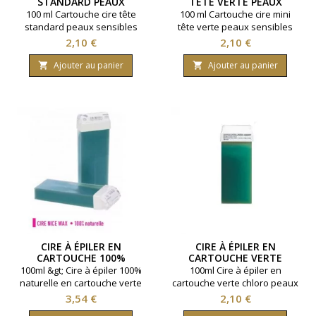
STANDARD PEAUX
TÊTE VERTE PEAUX
SENSIBLES
SENSIBLES
100 ml Cartouche cire tête
100 ml Cartouche cire mini
standard peaux sensibles
tête verte peaux sensibles
Prix
Prix
2,10 €
2,10 €
Ajouter au panier
Ajouter au panier


CIRE À ÉPILER EN
CIRE À ÉPILER EN
CARTOUCHE 100%
CARTOUCHE VERTE
NATURELLE VERTE PEAUX
CHLORO PEAUX SENSIBLES
100ml &gt; Cire à épiler 100%
100ml Cire à épiler en
SENSIBLES POILS
naturelle en cartouche verte
cartouche verte chloro peaux
DIFFICILES
pour peaux sensibles et poils
sensibles. Cartouche tête
Prix
Prix
3,54 €
2,10 €
difficilles. Cartouche tête
large standard