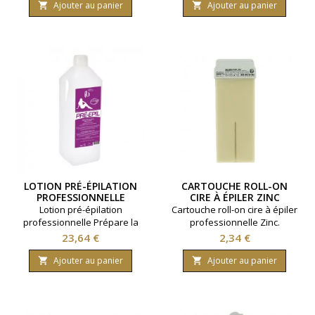
large standard
Ajouter au panier
Ajouter au panier


LOTION PRÉ-ÉPILATION
CARTOUCHE ROLL-ON
PROFESSIONNELLE
CIRE À ÉPILER ZINC
1000ML
Lotion pré-épilation
Cartouche roll-on cire à épiler
professionnelle Prépare la
professionnelle Zinc.
peau. Contenance 1000ml.
Contenance 100ml. Pour poils
Prix
Prix
23,64 €
2,34 €
fins et zones très sensibles.
Ajouter au panier
Ajouter au panier

