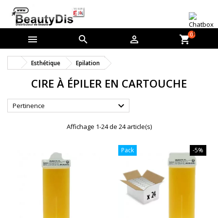
0



shopping_cart
Esthétique
Epilation
CIRE À ÉPILER EN CARTOUCHE

Pertinence
Affichage 1-24 de 24 article(s)
Pack
-5%