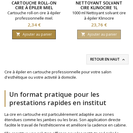
CARTOUCHE ROLL-ON
NETTOYANT SOLVANT
CIRE À ÉPILER MIEL
CIRE KLINOCIRE 1L
Cartouche roll-on cire à épiler
1000 ml Nettoyant solvant cire
professionnelle miel.
à épiler Klinocire
Contenance 100ml. Tous
Prix
Prix
2,34 €
23,76 €
types de peaux.
Ajouter au panier
Ajouter au panier


RETOUR EN HAUT

Cire à épiler en cartouche professionnelle pour votre salon
d'esthétique ou votre activité à domicile.
Un format pratique pour les
prestations rapides en institut
La cire en cartouche est particulièrement adaptée aux zones
étendues comme les jambes ou les bras. Son application directe
facilite le travail de l’esthéticienne et améliore la cadence en cabine.