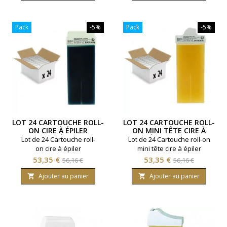
base
base
Pack
-5%
Pack
-5%
LOT 24 CARTOUCHE ROLL-
LOT 24 CARTOUCHE ROLL-
ON CIRE À ÉPILER
ON MINI TÊTE CIRE À
AZULÈNE
ÉPILER MIEL
Lot de 24 Cartouche roll-
Lot de 24 Cartouche roll-on
on cire à épiler
mini tête cire à épiler
professionnelle Azulène.
professionnelle miel.
Prix
Prix
Prix
Prix
53,35 €
53,35 €
56,16 €
56,16 €
Contenance 100ml. Pour
Contenance 100ml. Tous
de
de
peaux sensibles.
types de peaux.
Ajouter au panier
Ajouter au panier


base
base