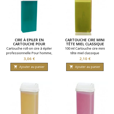
CIRE À EPILER EN
CARTOUCHE CIRE MINI
CARTOUCHE POUR
TÊTE MIEL CLASSIQUE
HOMME 100ML
Cartouche roll-on cire à épiler
100 ml Cartouche cire mini
professionnelle Pour homme,
tête miel classique
spécial poils épais et drus.
Prix
Prix
3,06 €
2,10 €
Contenance 100ml. Tous
types de peaux.
Ajouter au panier
Ajouter au panier

