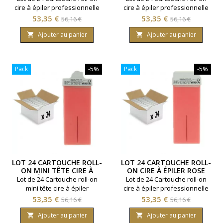
cire à épiler professionnelle
cire à épiler professionnelle
Zinc. Contenance 100ml. Pour
Aloe Vera.Contenance 100ml.
Prix
Prix
Prix
Prix
53,35 €
53,35 €
56,16 €
56,16 €
poils fins et zones très
Pour peaux sensibles.
de
de
sensibles.
Ajouter au panier
Ajouter au panier


base
base
Pack
-5%
Pack
-5%
LOT 24 CARTOUCHE ROLL-
LOT 24 CARTOUCHE ROLL-
ON MINI TÊTE CIRE À
ON CIRE À ÉPILER ROSE
ÉPILER ROSE
Lot de 24 Cartouche roll-on
Lot de 24 Cartouche roll-on
mini tête cire à épiler
cire à épiler professionnelle
professionnelle Rose.
Rose. Contenance 100ml.
Prix
Prix
Prix
Prix
53,35 €
53,35 €
56,16 €
56,16 €
Contenance 100ml. Pour
Pour peaux sensibles.
de
de
peaux sensibles.
Ajouter au panier
Ajouter au panier

