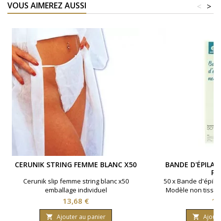
VOUS AIMEREZ AUSSI
<
>
CERUNIK STRING FEMME BLANC X50
BANDE D'ÉPILAT
PA
Cerunik slip femme string blanc x50
50 x Bande d'épilat
emballage individuel
Modèle non tissés. 
institut 
Prix
Pri
13,68 €
1,
Ajouter au panier
Ajoute

