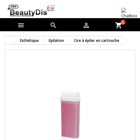
0



shopping_cart
Esthétique
Epilation
Cire à épiler en cartouche