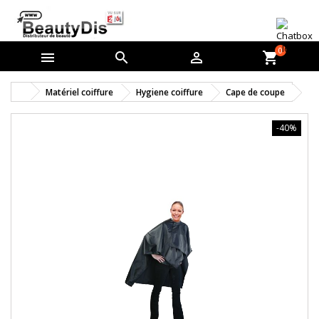
0



shopping_cart
Matériel coiffure
Hygiene coiffure
Cape de coupe
-40%