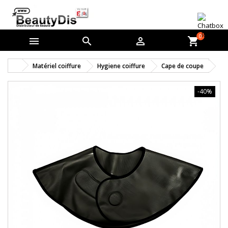
0



shopping_cart
Matériel coiffure
Hygiene coiffure
Cape de coupe
-40%