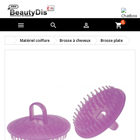
0



shopping_cart
Matériel coiffure
Brosse à cheveux
Brosse plate