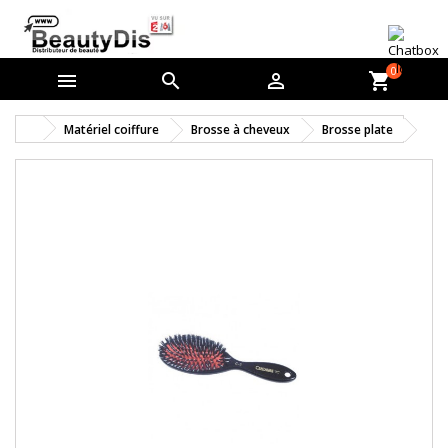
0



shopping_cart
Matériel coiffure
Brosse à cheveux
Brosse plate