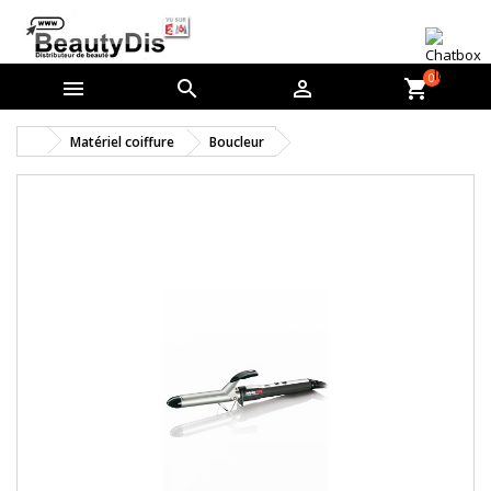
0



shopping_cart
Matériel coiffure
Boucleur