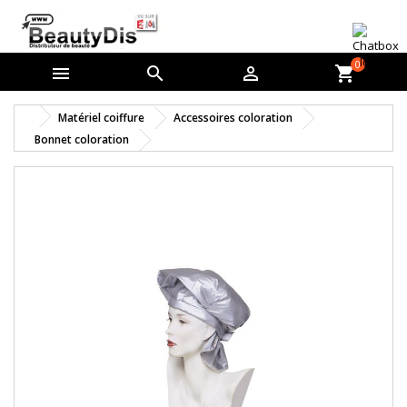
0



shopping_cart
Matériel coiffure
Accessoires coloration
Bonnet coloration