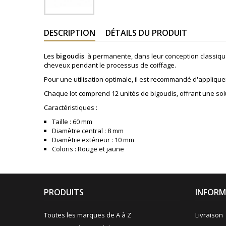
DESCRIPTION
DÉTAILS DU PRODUIT
Les
bigoudis
à permanente, dans leur conception classique
cheveux pendant le processus de coiffage.
Pour une utilisation optimale, il est recommandé d'appliqu
Chaque lot comprend 12 unités de bigoudis, offrant une sol
Caractéristiques :
Taille : 60 mm
Diamètre central : 8 mm
Diamètre extérieur : 10 mm
Coloris : Rouge et jaune
PRODUITS
INFORM
Toutes les marques de A à Z
Livraison