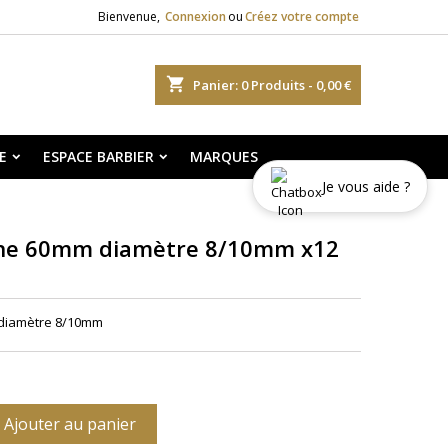
Bienvenue,
Connexion
ou
Créez votre compte
shopping_cart
Panier:
0
Produits - 0,00 €
E
ESPACE BARBIER
MARQUES
Je vous aide ?
une 60mm diamètre 8/10mm x12
 diamètre 8/10mm
Ajouter au panier