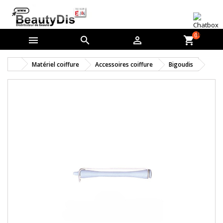
0



shopping_cart
Matériel coiffure
Accessoires coiffure
Bigoudis