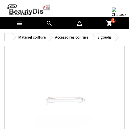
0



shopping_cart
Matériel coiffure
Accessoires coiffure
Bigoudis