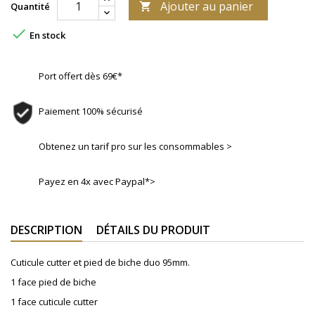
Ajouter au panier
Quantité


En stock
Port offert dès 69€*
Paiement 100% sécurisé
Obtenez un tarif pro sur les consommables >
Payez en 4x avec Paypal*>
DESCRIPTION
DÉTAILS DU PRODUIT
Cuticule cutter et pied de biche duo 95mm.
1 face pied de biche
1 face cuticule cutter