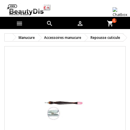
0



shopping_cart
Manucure
Accessoires manucure
Repousse cuticule